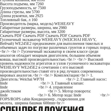
Высота подъема, мм
7260
Грузоподъемность, кг
7500
Длина стрелы, мм
5700
Длина рукоятки, мм
2925
Топливный бак, л
160
Производитель (марка, модель)
WEHEAVY
Габаритные размеры, ширина, мм
2980
Габаритные размеры, высота, мм
3200
Скачать PDF
Скачать PDF
Скачать PDF
Скачать PDF
Гусеничный экскаватор WEHEAVY (WEICHAI HEAVY,
Вейчай) WE245E2 предназначен для выполнения тяжелых и
объемных задач по погрузке различных грунтов и горных пород.
<br /> <br /> Гусеничный экскаватор в своем классе среди
аналогов обладает мощным двигателем, большим объемом
ковша, высокой производительностью.<br /> <br /> Высокий
уровень надежности агрегатов и узлов гусеничного экскаватора
WEHEAVY WE245E2 в сочетании с его высокой
производительностью ставят его в ряд лучших современных
мировых аналогов.<br /> <br /> Комплектация:<br /> 1.
Двигатель: Weichai WP7H <br /> 2. Главный насос:
linde <br /> 3. Главный клапан:
linde <br /> 4. управление
джойстиком <br /> 5. Мотор поворота:
linde <br /> 6. Мотор хода: linde <br />
FOPS/ROPS cabin Кондиционер , гидролиния для
молота, ширина башмак 600mm<br />
CПЕЦПРЕДЛОЖЕНИЯ