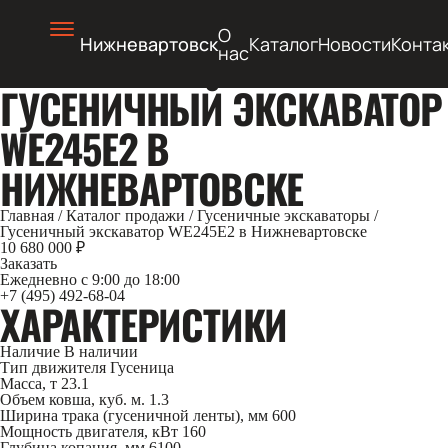
О
Нижневартовск
Каталог
Новости
Конта
нас
ГУСЕНИЧНЫЙ ЭКСКАВАТОР
WE245E2 В
НИЖНЕВАРТОВСКЕ
Главная
/
Каталог продажи
/
Гусеничные экскаваторы
/
Гусеничный экскаватор WE245E2 в Нижневартовске
10 680 000 ₽
Заказать
Ежедневно с 9:00 до 18:00
+7 (495) 492-68-04
ХАРАКТЕРИСТИКИ
Наличие
В наличии
Тип движителя
Гусеница
Масса, т
23.1
Объем ковша, куб. м.
1.3
Ширина трака (гусеничной ленты), мм
600
Мощность двигателя, кВт
160
Глубина копания, мм
6100