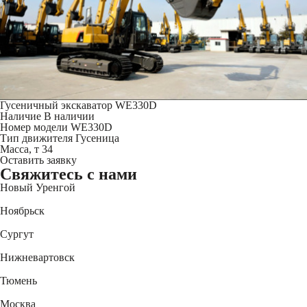
Гусеничный экскаватор WE330D
Наличие
В наличии
Номер модели
WE330D
Тип движителя
Гусеница
Масса, т
34
Оставить заявку
Свяжитесь
с нами
Новый Уренгой
+7 (3494) 91-73-44
Ноябрьск
+7 (3496) 45-27-50
Сургут
+7 (3462) 60-75-54
Нижневартовск
+7 (3466) 56-95-44
Тюмень
+7 (3452) 61-15-54
Москва