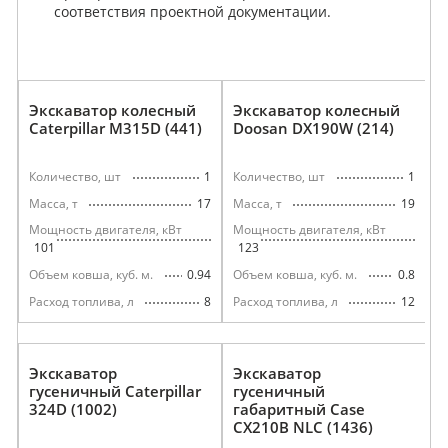
соответствия проектной документации.
Экскаватор колесный
Экскаватор колесный
Caterpillar M315D (441)
Doosan DX190W (214)
1
1
Количество, шт
Количество, шт
17
19
Масса, т
Масса, т
Мощность двигателя, кВт
Мощность двигателя, кВт
101
123
0.94
0.8
Объем ковша, куб. м.
Объем ковша, куб. м.
8
12
Расход топлива, л
Расход топлива, л
Экскаватор
Экскаватор
гусеничный Caterpillar
гусеничный
324D (1002)
габаритный Case
CX210B NLC (1436)