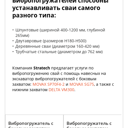
вибропогружателей способны
устанавливать сваи самого
разного типа:
Шпунтовые (шириной 400-1200 мм, глубиной
265мм)
Двутавровые (размеров H180-H500)
Деревянные сваи (диаметром 160-420 мм)
Трубчатые стальные (диаметром до 762 мм)
Компания
Stratech
предлагает услуги по
вибропогружению свай с помощь навесных на
экскаватор вибропогружателей с боковым
захватом:
MOVAX SP70F4-2
и
MOVAX SG75
, а также с
нижним захватом
DELTA VM300
.
Вибропогружатель с
Вибропогружатель с