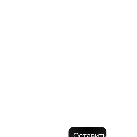
ВАШИ
ЗАДАЧ
с
поставкой
на объект
за 24
часа
Оставить