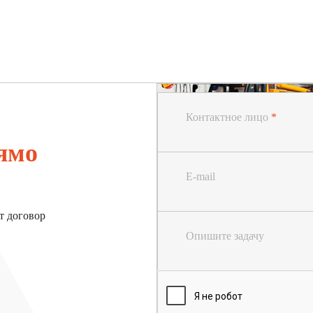
Контактное лицо
*
ямо
E-mail
т договор
Опишите задачу