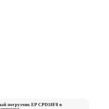
ПОДЪЕМНИКИ
КАТКИ
М
ПОГРУЗЧИКИ
ый погрузчик EP CPD18F8 в
артовске