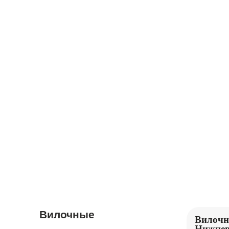
ЭКСКАВАТОРЫ
БУЛЬДОЗЕРЫ
ЖИЛЫЕ
ТРАЛЫ
ВАГОНЫ,
КОНТЕЙНЕРЫ
Вилочные
Вилочн
Нижнев