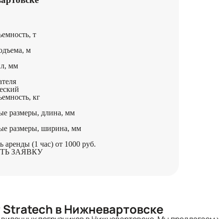
емность, т
одъема, м
л, мм
ателя
еский
ъемность, кг
ые размеры, длина, мм
ые размеры, ширина, мм
ь аренды (1 час)
от 1000 руб.
ТЬ ЗАЯВКУ
 Stratech в Нижневартовске