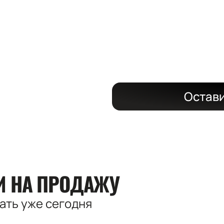
на длительный
со скидкой до
Остави
КИ
НА ПРОДАЖУ
вать
уже сегодня