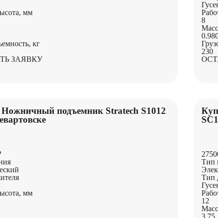
Гусе
ысота, мм
Рабо
8
Масс
0.98
ъемность, кг
Груз
230
ТЬ ЗАЯВКУ
ОСТ
 Ножничный подъемник Stratech S1012
Куп
евартовске
SC1
₽
2750
ния
Тип 
еский
Элек
ителя
Тип 
Гусе
ысота, мм
Рабо
12
Масс
3.75