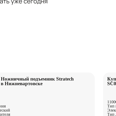
вать
уже сегодня
ПОДЪЕМНИКИ
 Ножничный подъемник Stratech
Куп
 в Нижневартовске
SC0
1100
ния
Тип 
еский
Элек
ителя
Тип 