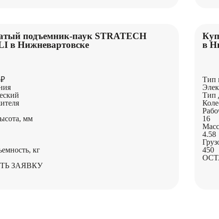
атый подъемник-паук STRATECH
Куп
LI в Нижневартовске
в Н
 ₽
Тип 
ния
Элек
еский
Тип 
ителя
Коле
Рабо
ысота, мм
16
Масс
4.58
Груз
ъемность, кг
450
ОСТ
ТЬ ЗАЯВКУ