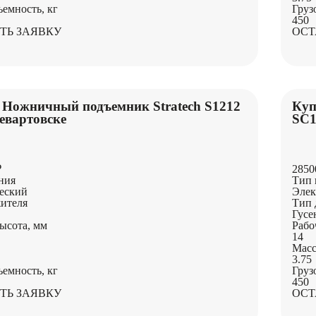
ъемность, кг
Груз
450
ТЬ ЗАЯВКУ
ОСТ
 Ножничный подъемник Stratech S1212
Куп
евартовске
SC1
₽
2850
ния
Тип 
еский
Элек
ителя
Тип 
Гусе
ысота, мм
Рабо
14
Масс
3.75
ъемность, кг
Груз
450
ТЬ ЗАЯВКУ
ОСТ