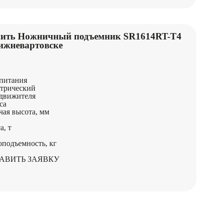
ить Ножничный подъемник SR1614RT-Т4
ижневартовске
питания
трический
движителя
са
чая высота, мм
а, т
оподъемность, кг
АВИТЬ ЗАЯВКУ