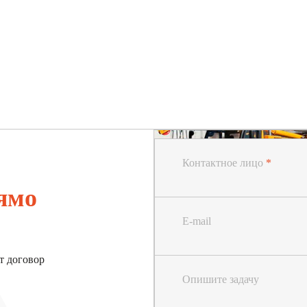
Контактное лицо
*
ямо
E-mail
т договор
Опишите задачу