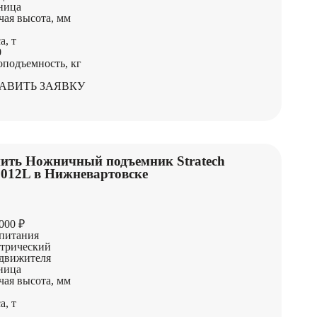
ница
чая высота, мм
а, т
0
оподъемность, кг
АВИТЬ ЗАЯВКУ
ить Ножничный подъемник Stratech
012L в Нижневартовске
000 ₽
питания
трический
движителя
ница
чая высота, мм
а, т