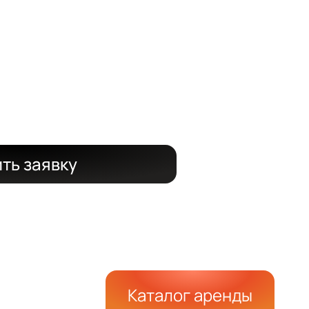
И
а объект
за 24 часа
ть заявку
Каталог аренды