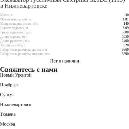
в Нижневартовске
Масса, т
30
Объем ковша, куб. м.
1.81
Мощность двигателя, кВт
140
Высота подъема, м
6.09
Грузоподъемность, кг
5300
Длина стрелы, мм
5550
Длина рукоятки, мм
2400
Топливный бак, л
520
Габаритные размеры, длина, мм
9860
Габаритные размеры, ширина, мм
3390
Нет в наличии
Свяжитесь
с нами
Новый Уренгой
+7 (3494) 91-73-44
Ноябрьск
+7 (3496) 45-27-50
Сургут
+7 (3462) 60-75-54
Нижневартовск
+7 (3466) 56-95-44
Тюмень
+7 (3452) 61-15-54
Москва
+7 (495) 744-31-52