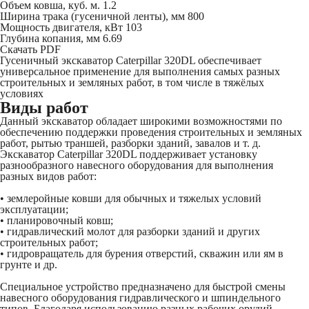
Объем ковша, куб. м.
1.2
Ширина трака (гусеничной ленты), мм
800
Мощность двигателя, кВт
103
Глубина копания, мм
6.69
Скачать PDF
Гусеничный экскаватор Caterpillar 320DL обеспечивает
универсальное применение для выполнения самых разных
строительных и земляных работ, в том числе в тяжёлых
условиях
Виды работ
Данный экскаватор обладает широкими возможностями по
обеспечению поддержки проведения строительных и земляных
работ, рытью траншей, разборки зданий, завалов и т. д.
Экскаватор Caterpillar 320DL поддерживает установку
разнообразного навесного оборудования для выполнения
разных видов работ:
• землеройные ковши для обычных и тяжелых условий
эксплуатации;
• планировочный ковш;
• гидравлический молот для разборки зданий и других
строительных работ;
• гидровращатель для бурения отверстий, скважин или ям в
грунте и др.
Специальное устройство предназначено для быстрой смены
навесного оборудования гидравлического и шпиндельного
типов. Благодаря использованию разных рабочих орудий