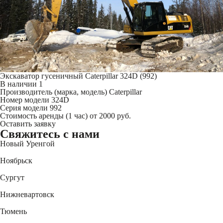
Экскаватор гусеничный Caterpillar 324D (992)
В наличии
1
Производитель (марка, модель)
Caterpillar
Номер модели
324D
Серия модели
992
Стоимость аренды (1 час)
от 2000 руб.
Оставить заявку
Свяжитесь
с нами
Новый Уренгой
+7 (3494) 91-73-44
Ноябрьск
+7 (3496) 45-27-50
Сургут
+7 (3462) 60-75-54
Нижневартовск
+7 (3466) 56-95-44
Тюмень
+7 (3452) 61-15-54