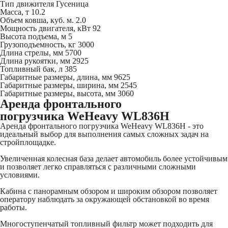
Тип движителя
Гусеница
Масса, т
10.2
Объем ковша, куб. м.
2.0
Мощность двигателя, кВт
92
Высота подъема, м
5
Грузоподъемность, кг
3000
Длина стрелы, мм
5700
Длина рукоятки, мм
2925
Топливный бак, л
385
Габаритные размеры, длина, мм
9625
Габаритные размеры, ширина, мм
2545
Габаритные размеры, высота, мм
3060
Аренда фронтального
погрузчика WeHeavy WL836H
Аренда фронтального погрузчика WeHeavy WL836H - это
идеальный выбор для выполнения самых сложных задач на
стройплощадке.
Увеличенная колесная база делает автомобиль более устойчивым
и позволяет легко справляться с различными сложными
условиями.
Кабина с панорамным обзором и широким обзором позволяет
оператору наблюдать за окружающей обстановкой во время
работы.
Многоступенчатый топливный фильтр может подходить для