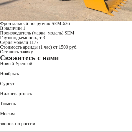
Фронтальный погрузчик SEM-636
В наличии
1
Производитель (марка, модель)
SEM
Грузоподъемность, т
3
Серия модели
1177
Стоимость аренды (1 час)
от 1500 руб.
Оставить заявку
Свяжитесь
с нами
Новый Уренгой
+7 (3494) 91-73-44
Ноябрьск
+7 (3496) 45-27-50
Сургут
+7 (3462) 60-75-54
Нижневартовск
+7 (3466) 56-95-44
Тюмень
+7 (3452) 61-15-54
Москва
+7 (495) 744-31-52
звонок по россии
8 (800) 550-27-47